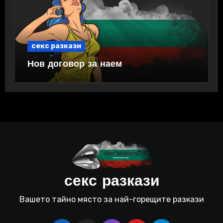
секс разкази
Нов договор за наем
секс разкази
Вашето тайно място за най-горещите разкази