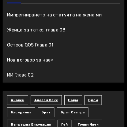
Импрегнирането на статуята на жена ми
Жрица за татко, глава 08
Остров QOS Глава 01
Нов договор за наем
ИИ Глава 02
Анален
Анален Секс
Баща
Бдсм
Блондинка
Брат
Брат Сестра
Вътрешна Еякулация
Гей
Голям Член