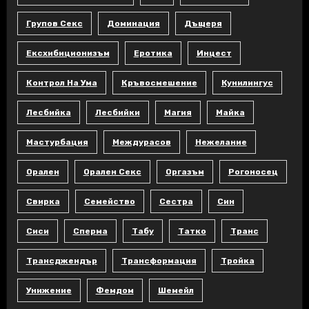
Групов Секс
Доминация
Дъщеря
Ексхибиционизъм
Еротика
Инцест
Контрол На Ума
Кръвосмешение
Кунилингус
Лесбийка
Лесбийки
Магия
Майка
Мастурбация
Междурасов
Нежелание
Орален
Орален Секс
Оргазъм
Рогоносец
Свирка
Семейство
Сестра
Син
Сиси
Сперма
Табу
Татко
Транс
Трансджендър
Трансформация
Тройка
Унижение
Фемдом
Шемейл