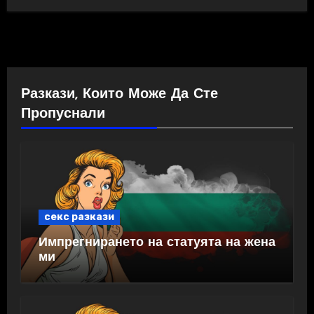
Разкази, Които Може Да Сте
Пропуснали
секс разкази
Импрегнирането на статуята на жена
ми