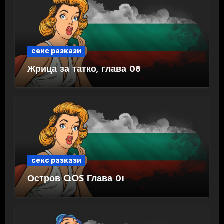
секс разкази
Жрица за татко, глава 08
секс разкази
Остров QOS Глава 01