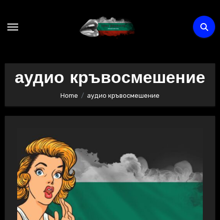
Skip
to
content
аудио кръвосмешение
Home
аудио кръвосмешение