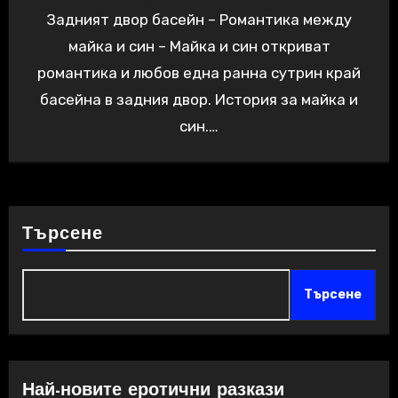
Задният двор басейн – Романтика между
майка и син – Майка и син откриват
романтика и любов една ранна сутрин край
басейна в задния двор. История за майка и
син.…
Търсене
Търсене
Най-новите еротични разкази