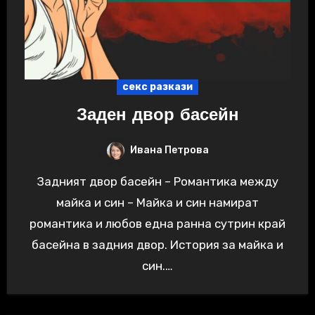
секс разкази
Заден двор басейн
Ивана Петрова
Задният двор басейн – Романтика между
майка и син – Майка и син намират
романтика и любов една ранна сутрин край
басейна в задния двор. История за майка и
син.…