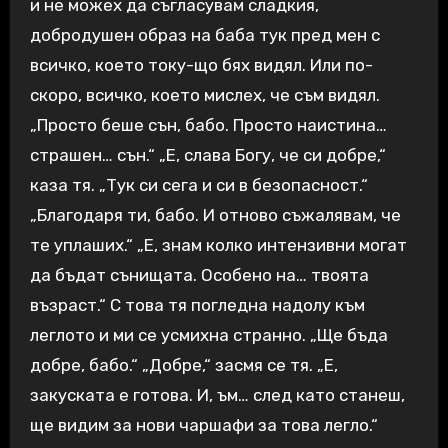
и не можех да съгласувам сладкия,
добродушен образ на баба тук пред мен с
всичко, което току-що бях видял. Или по-
скоро, всичко, което мислех, че съм видял.
„Просто беше сън, бабо. Просто наистина…
страшен… сън.“ „Е, слава Богу, че си добре,“
каза тя. „Тук си сега и си в безопасност.“
„Благодаря ти, бабо. И отново съжалявам, че
те уплаших.“ „Е, знам колко интензивни могат
да бъдат сънищата. Особено на… твоята
възраст.“ С това тя погледна надолу към
леглото и ми се усмихна странно. „Ще бъда
добре, бабо.“ „Добре,“ засмя се тя. „Е,
закуската е готова. И, ъм… след като станеш,
ще видим за нови чаршафи за това легло.“