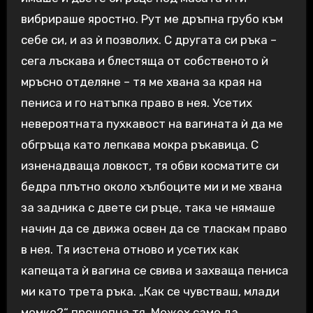
вибрираше яростно. Рут ме дръпна грубо към
себе си, и аз ѝ позволих. С другата си ръка –
сега лъскава и блестяща от собственото ѝ
мръсно отделяне – тя ме хвана за края на
пениса и го натъпка право в нея. Усетих
невероятната пухкавост на вагината ѝ да ме
обгръща като лепкава мокра ръкавица. С
изненадваща ловкост, тя обви косматите си
бедра плътно около хълбоците ми и ме хвана
за задника с двете си ръце, така че нямаше
начин да се движа освен да се тласкам право
в нея. Тя изстена отново и усетих как
капещата ѝ вагина се свива и захваща пениса
ми като трета ръка. „Как се чувстваш, млади
момко?“ прошепна тя. Можех само да