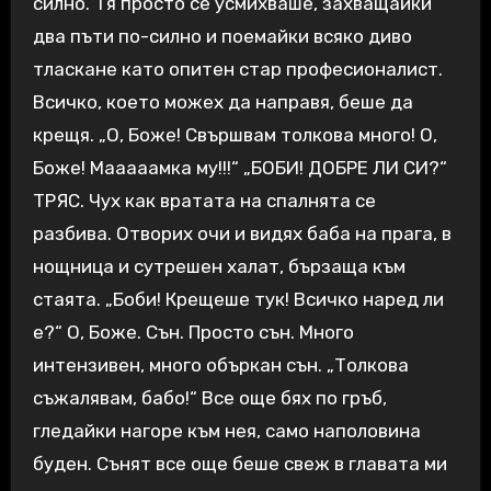
силно. Тя просто се усмихваше, захващайки
два пъти по-силно и поемайки всяко диво
тласкане като опитен стар професионалист.
Всичко, което можех да направя, беше да
крещя. „О, Боже! Свършвам толкова много! О,
Боже! Мааааамка му!!!“ „БОБИ! ДОБРЕ ЛИ СИ?“
ТРЯС. Чух как вратата на спалнята се
разбива. Отворих очи и видях баба на прага, в
нощница и сутрешен халат, бързаща към
стаята. „Боби! Крещеше тук! Всичко наред ли
е?“ О, Боже. Сън. Просто сън. Много
интензивен, много объркан сън. „Толкова
съжалявам, бабо!“ Все още бях по гръб,
гледайки нагоре към нея, само наполовина
буден. Сънят все още беше свеж в главата ми