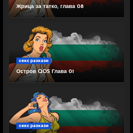
Жрица за татко, глава 08
секс разкази
Остров QOS Глава 01
секс разкази