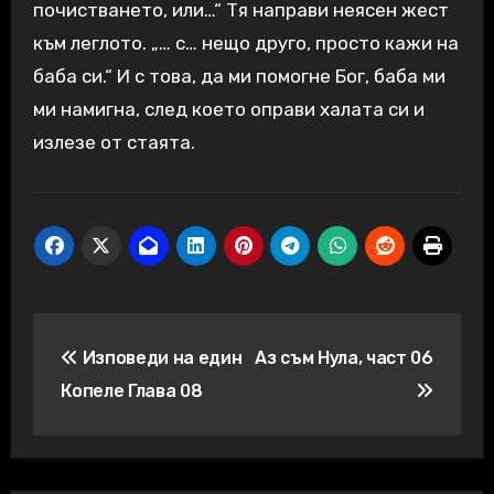
почистването, или…“ Тя направи неясен жест
към леглото. „… с… нещо друго, просто кажи на
баба си.“ И с това, да ми помогне Бог, баба ми
ми намигна, след което оправи халата си и
излезе от стаята.
Навигация
Изповеди на един
Аз съм Нула, част 06
Копеле Глава 08