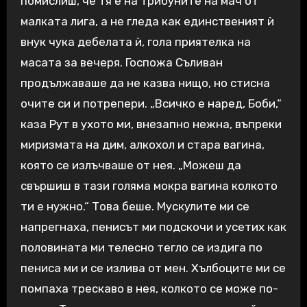
помислиш, че тя е на трибуните на мач от
малката лига, а не гледа как единственият ѝ
внук чука дебелата ѝ, гола приятелка на
масата за вечеря. Госпожа Съливан
продължаваше да не казва нищо, но стисна
очите си и потрепери. „Всичко е наред, Боби,“
каза Рут в ухото ми, внезапно нежна, въпреки
миризмата на дим, алкохол и стара вагина,
която се излъчваше от нея. „Можеш да
свършиш в тази голяма мокра вагина колкото
ти е нужно.“ Това беше. Мускулите ми се
напрегнаха, пенисът ми подскочи и усетих как
половината ми телесно тегло се издига по
пениса ми и се излива от мен. Хълбоците ми се
помпаха трескаво в нея, колкото се може по-