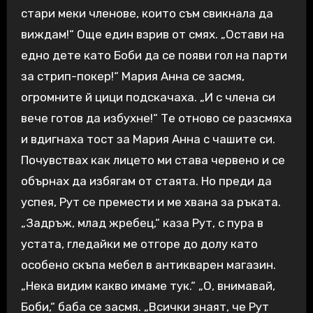
стари меки членове, които съм свикнала да
виждам!“ Още един взрив от смях. „Остави на
едно дете като Боби да се появи гол на парти
за стрип-покер!“ Мария Анна се засмя,
огромните й цици подскачаха. „И с члена си
вече готов да избухне!“ Те отново се разсмяха
и вдигнаха тост за Мария Анна с чашите си.
Почувствах как лицето ми става червено и се
обърнах да избягам от стаята. Но преди да
успея, Рут се премести и ме хвана за ръката.
„Задръж, млад жребец,“ каза Рут, с пура в
устата, гледайки ме отгоре до долу като
особено скъпа мебел в антикварен магазин.
„Нека видим какво имаме тук.“ „О, внимавай,
Боби,“ баба се засмя. „Всички знаят, че Рут