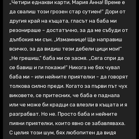
„Четири еднакви карти, Мария Анна! Време е
да свалиш този грозен стар сутиен!“ Дори от
другия край на къщата, гласът на баба ми
резонираше – достатъчно, за да ме събуди от
дълбокия ми сън. „Измамнице! Ще направиш
всичко, за да видиш тези дебели цици мои!“
„Не грешиш,“ баба ми се засмя. „Сега спри да
се бавиш и ги покажи!“ Никога не бях чувал
баба ми – или нейните приятелки – да говорят
толкова силно преди. Когато за първи път чух
виковете, се притесних, че баба е паднала
или че може би крадци са влезли в къщата и я
разграбват. Но не. Просто баба и нейните
пияни приятелки, които явно се забавляваха.
С целия този шум, бях любопитен да видя