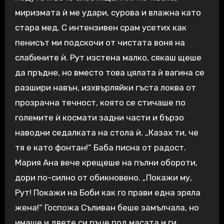
миризмата ѝ ме удари, сурова и влажна като
стара мед. С интензивен срам усетих как
пенисът ми подскочи от чистата воня на
слабините ѝ. Рут изстена малко, сякаш щеше
да пръдне, но вместо това цялата ѝ вагина се
разшири навън, изхвърляйки гъста локва от
прозрачна течност, която се стичаше по
големите ѝ космати задни части и бързо
наводни седалката на стола ѝ. „Казах ти, че
тя е като фонтан!“ Баба писна от радост.
Мария Ана вече крещеше на пълни обороти,
дори по-силно от обикновено. „Покажи му,
Рут! Покажи на Боби как го прави една зряла
жена!“ Госпожа Съливан беше замълчала, но
имаше и двете си ръце под масата и ги