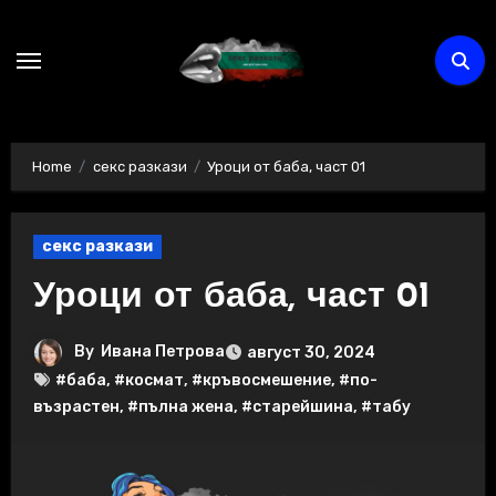
Skip
to
content
Home
секс разкази
Уроци от баба, част 01
секс разкази
Уроци от баба, част 01
By
Ивана Петрова
август 30, 2024
#баба
,
#космат
,
#кръвосмешение
,
#по-
възрастен
,
#пълна жена
,
#старейшина
,
#табу