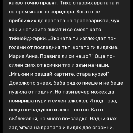
какво точно правят. Тихо отворих вратата и
се промъкнах по коридора. Когато се
приближих до вратата на трапезарията, чух
как и четирите викат и се смеят като
тийнейджърки. „Зърната ти изглеждат по-
големи от последния път, когато ги видяхме,
Мария Анна. Правила ли си нещо?“ Още по-
силен смях от всички тях и звън на чаши.
„Млъкни и раздай картите, стара курво!“
Доколкото знаех, баба рядко пиеше и не беше
пушила от години. Но тази вечер можех да
помириша пури и силен алкохол. И под това,
нещо по-задушно и леко… потно. Като
съблекалня, но много по-сладко. Надникнах
зад ъгъла на вратата и видях две огромни,