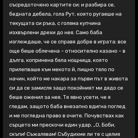
съсредоточено картите си; и разбира се,
бедната дебела, гола Рут, която ругаеше на
текущата си ръка, с голяма купчина
изхвърлени дрехи до нея. Само баба
изглеждаше, че се справя добре в играта: все
още беше облечена – относително казано – в
дълга, копринена бяла нощница, която
прилепваше към мекото й, пищно тяло по
начин, който ме накара за първи път в живота
си да се замисля защо покойният ми дядо се
беше оженил за нея. Тя явно усети, че я
гледам, защото баба внезапно вдигна поглед
и ме погледна право в очите. Почувствах как
сърцето ми прескочи един удар. „О, Боби,
скъпи! Съжалявам! Събудихме ли те с целия