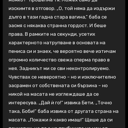
изскимтя в отговор. „О, той няма да издържи
дълго в тази гадна стара вагина,“ баба се
засмя с някаква странна гордост. И беше
права. В рамките на секунди, усетих
характерното натрупване в основата на
пениса си и знаех, че вероятно вече изтичам
огромно количество свежа сперма право в
нея. Задникът ми се сви неконтролируемо.
Чувствах се невероятно – но и изключително
засрамен от собствената си бързина – но
никой на масата не изглеждаше да се
интересува. „Дай ѝ го!“ извика Бети. „Точно
така, Боби!“ баба извика от другата страна на
масата. „Покажи ѝ какво имаш!“ Щеше да си