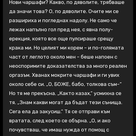
Нови чаршафи? Какво, по дяволите, трябваше
да значи това? О, по дяволите. Очите ми се
разшириха и погледнах надолу. Не само че
лежах напълно гол пред нея, с явна полу-
ерекция, която все още пулсираше срещу
крака ми. Но целият ми корем – и по-голямата
част от леглото около мен – беше напоен с
неоспоримите доказателства за много реален
оргазъм. Хванах мокрите чаршафи и ги увих
около себе си. „О, БОЖЕ, бабо, толкова съм–“
Но тя ме прекъсна. „Както казах,“ усмихна се
тя. „Знам какви могат да бъдат тези сънища.
Сега ела да закусиш.“ Тя се отправи към
вратата, след което се обърна. „О, и ако
почувстваш, че имаш нужда от помощ с