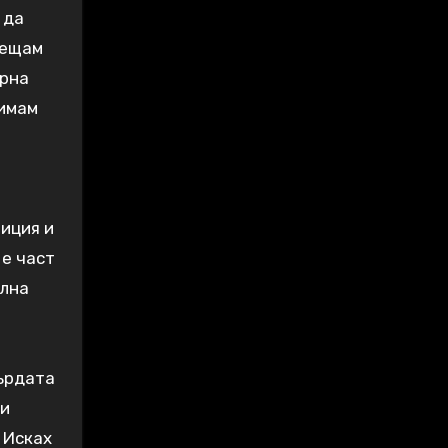
 да
сещам
ърна
 имам
зиция и
 е част
елна
гърдата
ви
. Исках