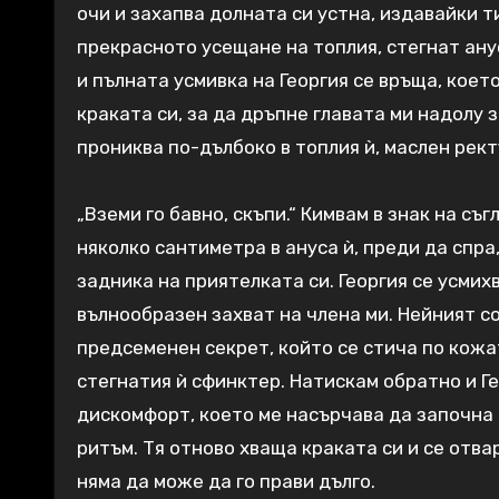
очи и захапва долната си устна, издавайки ти
прекрасното усещане на топлия, стегнат анус
и пълната усмивка на Георгия се връща, коет
краката си, за да дръпне главата ми надолу 
прониква по-дълбоко в топлия ѝ, маслен рект
„Вземи го бавно, скъпи.“ Кимвам в знак на с
няколко сантиметра в ануса ѝ, преди да спра
задника на приятелката си. Георгия се усмих
вълнообразен захват на члена ми. Нейният с
предсеменен секрет, който се стича по кожа
стегнатия ѝ сфинктер. Натискам обратно и Ге
дискомфорт, което ме насърчава да започна д
ритъм. Тя отново хваща краката си и се отва
няма да може да го прави дълго.