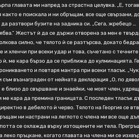
ърпа главата ми напред за страстна целувка. „Е, тогав
я както е поискала и ни обръщам, все още свързани, д
 да разтвори бузите на задника си. „Сега, жребецо …
ябва.“ Жестът ѝ да се държи отворена за мен е твърд
 толкова силно, че тялото ѝ се разтърсва, докато бедр
е и хленчи при всеки удар и това, съчетано с течните
о ѝ, ме кара бързо да се приближа до кулминацията. Г
роникването и повтаря мантра при всеки тласък. „Чук
 и съм възнаграден от нейната декларация „О, по дяво
е е близо до свършване и знаейки, че моят член, удрящ
и ме кара да премина границата. С последен тласък д
директно в дебелото ѝ черво. Тялото на Георгия се вт
ръщам ни настрани на леглото с члена ми все още дъ
о потта се охлажда върху изтощените ни тела. Прегр
а леко пръцкане, когато главата на члена ми се изхвъ