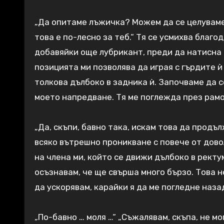
„Да опитаме лъжичка? Можем да се целуваме и
това е по-лесно за теб.“ Тя се усмихва благо
добавяйки още лубрикант, преди да натисна 
позицията ми позволява да играя с гърдите ѝ 
толкова дълбоко в задника ѝ. Започваме да с
моето напредване. Тя ме поглежда през рамо
„Да, скъпи, бавно така, искам това да продъ
всяко вътрешно проникване с повече от довол
на члена ми, който се движи дълбоко в ректу
осъзнавам, че ще свърша много бързо. Това 
да ускорявам, карайки я да ме погледне наза
„По-бавно … моля …“ „Съжалявам, скъпа, не м