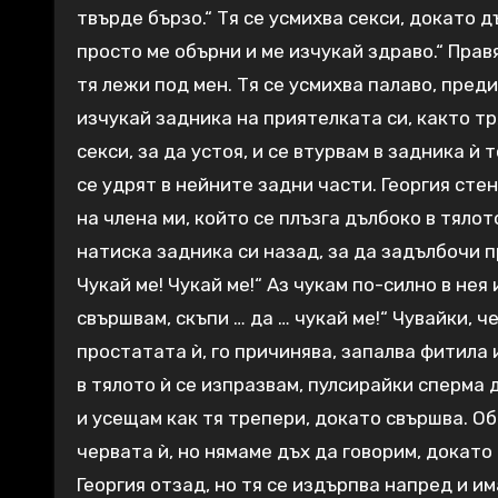
твърде бързо.“ Тя се усмихва секси, докато д
просто ме обърни и ме изчукай здраво.“ Прав
тя лежи под мен. Тя се усмихва палаво, преди
изчукай задника на приятелката си, както тр
секси, за да устоя, и се втурвам в задника ѝ
се удрят в нейните задни части. Георгия стен
на члена ми, който се плъзга дълбоко в тялот
натиска задника си назад, за да задълбочи п
Чукай ме! Чукай ме!“ Аз чукам по-силно в нея
свършвам, скъпи … да … чукай ме!“ Чувайки, ч
простатата ѝ, го причинява, запалва фитила 
в тялото ѝ се изпразвам, пулсирайки сперма 
и усещам как тя трепери, докато свършва. Об
червата ѝ, но нямаме дъх да говорим, докат
Георгия отзад, но тя се издърпва напред и им