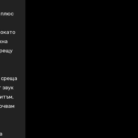
, плюс
Докато
кна
срещу
я среща
т звук
ритъм,
почвам
а