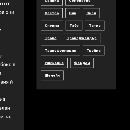
Свирка
Семейство
н от
ря очи
Сестра
Син
Сиси
Сперма
Табу
Татко
и
Транс
Трансджендър
Трансформация
Тройка
е
Унижение
Фемдом
лбоко в
и
Шемейл
вия ѝ
т
ния
елен
м, че