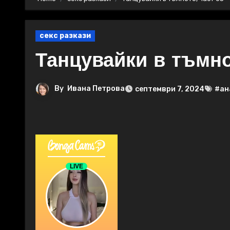
секс разкази
Танцувайки в тъмно
By
Ивана Петрова
септември 7, 2024
#ан