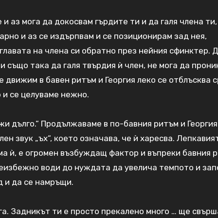
 аз мога да докосвам гърдите ти и да галя члена ти
дарно и аз се издърпвам и се позиционирам зад нея,
главата на члена си обратно през нейния сфинктер. 
и също така да галя твърдия ѝ член, не мога да прони
е движим в бавен ритъм и Георгия леко се отблъсква 
 и се целуваме нежно.
лжи дълго.“ Продължаваме в по-бавния ритъм и Георги
ен звук „ъх“, което означава, че ѝ харесва. Лепкавия
ма ѝ, е огромен възбуждащ фактор и въпреки бавния 
неизбежно води до нуждата да увелича темпото и за
д и да се намръщи.
ога. Задникът ти е просто прекалено много … ще свърш