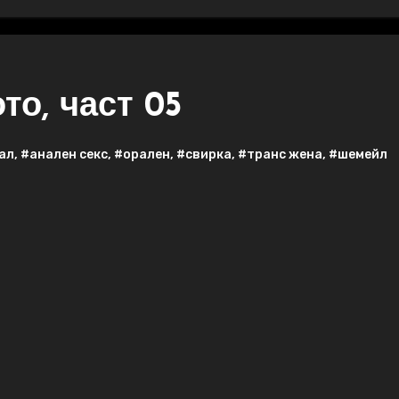
то, част 05
ал
,
#анален секс
,
#орален
,
#свирка
,
#транс жена
,
#шемейл