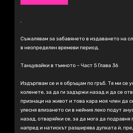
.
Съжалявам за забавянето в издаването на сл
в неопределен времеви период.
Танцувайки в тъмното – Част 5 Глава 36
Издърпвам се и я обръщам по гръб. Тя ми се 
коленете, за да ги задържи назад и да се от
признаци на живот и това кара моя член да с
улесня влизането си в нейния леко подут ану
назад, отваряйки се, за да мога да подравня
напред и натискът разширява дупката ѝ, пред