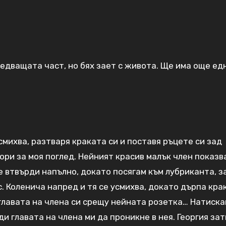
едващата част, но бях зает с живота. Ще има още ед
усмихва, разтваря краката си и поставя ръцете си зад
вори за моя поглед. Нейният красив малък член показв
е втвърди напълно, докато посягам към лубриканта, з
с. Коленича напред и тя се усмихва, докато дърпа кра
 главата на члена си срещу нейната розетка… Натиск
и главата на члена ми да проникне в нея. Георгия за