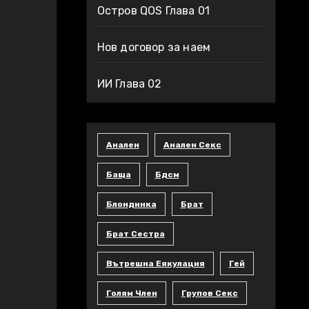
Остров QOS Глава 01
Нов договор за наем
ИИ Глава 02
Анален
Анален Секс
Баща
Бдсм
Блондинка
Брат
Брат Сестра
Вътрешна Еякулация
Гей
Голям Член
Групов Секс