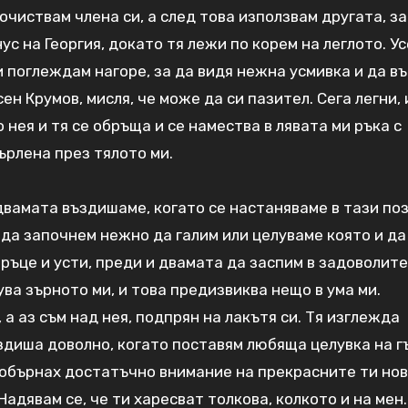
очиствам члена си, а след това използвам другата, за
с на Георгия, докато тя лежи по корем на леглото. У
 и поглеждам нагоре, за да видя нежна усмивка и да в
ен Крумов, мисля, че може да си пазител. Сега легни,
 нея и тя се обръща и се намества в лявата ми ръка с
върлена през тялото ми.
 двамата въздишаме, когато се настаняваме в тази по
 да започнем нежно да галим или целуваме която и да
и ръце и усти, преди и двамата да заспим в задоволит
ува зърното ми, и това предизвиква нещо в ума ми.
, а аз съм над нея, подпрян на лакътя си. Тя изглежда
здиша доволно, когато поставям любяща целувка на 
не обърнах достатъчно внимание на прекрасните ти но
 Надявам се, че ти харесват толкова, колкото и на мен