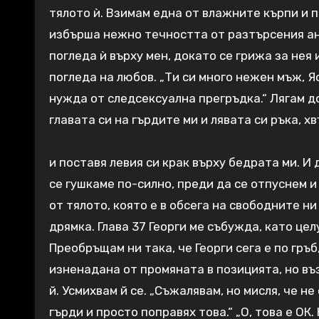
тялото ѝ. Взимам една от влажните кърпи и п
избърша нежно течността от разтърсения ану
погледа ѝ върху мен, докато се грижа за нея
погледа на любов. „Ти си много нежен мъж, Яс
нужда от следсексуална прегръдка.“ Лягам до
главата си на гърдите ми и лявата си ръка, х
и поставя левия си крак върху бедрата ми. И
се гушкаме по-силно, преди да се отпуснем и
от тялото, която е в обсега на свободните н
дрямка. Глава 37 Георги ме събужда, като цел
Преобръщам ни така, че Георги сега е по гръб
изненадана от промяната в позицията, но въ
й. Усмихвам й се. „Съжалявам, но мисля, че 
гърди и просто поправях това.“ „О, това е ОК.