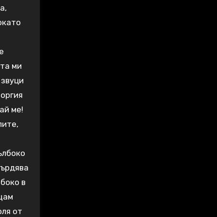
а,
окато
е
ата ми
 звуци
еоргия
ай ме!
лите,
ълбоко
върдява
лбоко в
ъщам
рля от