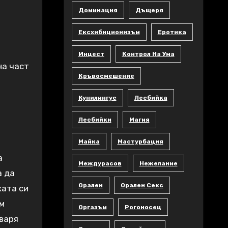
Доминация
Дъщеря
Ексхибиционизъм
Еротика
Инцест
Контрол На Ума
на част
Кръвосмешение
Кунилингус
Лесбийка
Лесбийки
Магия
Майка
Мастурбация
а
Междурасов
Нежелание
а да
Орален
Орален Секс
ката си
ам
Оргазъм
Рогоносец
тваря