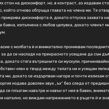
х стон на дискомфорт, но, в контраст, аз издавам сто
, който отново обгръща главата на члена ми. Тя отва
о прикрива дискомфорта ѝ, докато отпуска захвата на
за бавна, изпълнена с любов целувка, докато членът м
ум.
ъгласие с молбата ѝ и внимателно прониквам последнит
, за да се насладя на прекрасното усещане да съм дъ
ва, докато стяга вътрешните си мускули, причинявайк
обствен член е твърд между телата ни и усещам лепка
та ми, докато се издърпвам нагоре и почти излизам о
оргия издава доволен звук „ъх“ без следа от предиш
а се плъзгам навътре и навън от нея в бавен, внимат
ря напълно, но виждам напрежението в ръцете ѝ и зна