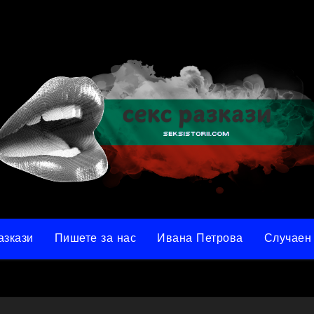
азкази
Пишете за нас
Ивана Петрова
Случаен 