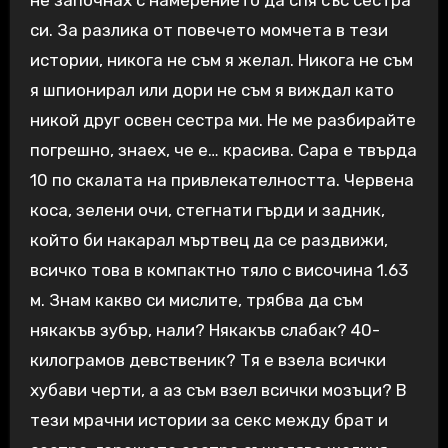
не започнах с намерението да спя със сестра
си. За разлика от повечето момчета в тези
истории, никога не съм я желал. Никога не съм
я шпионирал или дори не съм я виждал като
никой друг освен сестра ми. Не ме разбирайте
погрешно, знаех, че е… красива. Сара е твърда
10 по скалата на привлекателността. Червена
коса, зелени очи, стегнати гърди и задник,
който би накарал мъртвец да се раздвижи,
всичко това в компактно тяло с височина 1.63
м. Знам какво си мислите, трябва да съм
някакъв зубър, нали? Някакъв слабак? 40-
килограмов девственик? Тя е взела всички
хубави черти, а аз съм взел всички мозъци? В
тези мрачни истории за секс между брат и