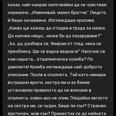
казах, най-накрая започвайки да се чувствам
нормално. „Извинявай, малко братче.“ Лицето
й беше зачервено. Изглеждаше красива.
„Какво ще кажеш да отидем в града за малко.
Да хапнем нещо… може би да пазаруваме?“
„Ъх, да, разбира се. Умирам от глад, нека се
преоблека. Ще се върна веднага!“ Насочих се
към нашата… отшелническа колиба? По
дяволите! Колиба изглеждаше най-доброто
описание. После в спалнята. Тъй като нямаше
вътрешни врати, сестра ми и аз бяхме
установили правилото да не влизаме в
спалнята, освен ако не спим. Гледайки леглото
на сестра ми, се чудех. Беше ли сън? Странен
еротичен, жив сън? Преместих се до нейната