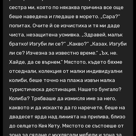
сестра ми, която по някаква причина все още
беше наведена и гледаше в морето. „Сара?“
попитах. Очите й се изчистиха и тя ми даде
чиста, незащитена усмивка. „Здравей, малък
братко! Изгуби ли се?“ „Какво?“ „Казах. Изгуби
ли се? Изчезна за известно време.“ „Ъх, не.
Хайде, да се върнем.“ Мястото, където бяхме
отседнали, колекция от малки индивидуални
колиби, беше точно на плажа извън малка
туристическа дестинация. Нашето бунгало?
Колиба? Трябваше да измисля име за него,
каквото и да искахте да го наречете, беше на
двадесет ярда над линията на прилива, близо
до селцето Кея Кету. Мястото се състоеше от
зона за сядане с мухлясали мебели и зона за