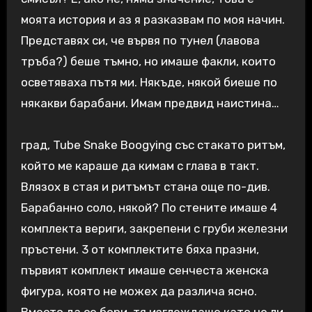
моята история и аз я разказвам по моя начин.
Представях си, че вървя по тунел (лавова
тръба?) беше тъмно, но имаше факли, които
осветяваха пътя ми. Някъде, някой биеше по
някакви барабани. Имам предвид наистина…
град, Tube Snake Boogying със стакато ритъм,
който ме караше да кимам с глава в такт.
Влязох в стая и ритъмът стана още по-див.
Барабанно соло, някой? По стените имаше 4
комплекта вериги, закрепени с груби железни
пръстени. 3 от комплектите бяха празни,
първият комплект имаше сенчеста женска
фигура, която не можех да различа ясно.