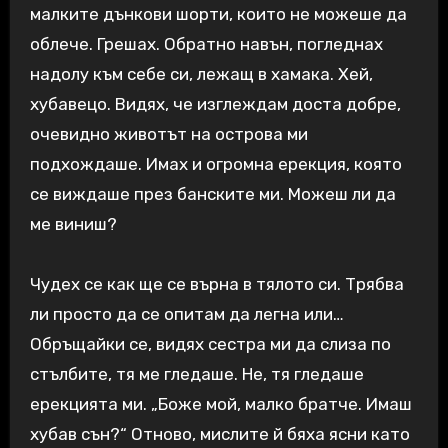
малките дънкови шорти, които не можеше да
облече. Грешах. Обратно навън, погледнах
надолу към себе си, лежащ в хамака. Хей,
хубавецо. Видях, че изглеждам доста добре,
очевидно животът на острова ми
подхождаше. Имах и огромна ерекция, която
се виждаше през банските ми. Можеш ли да
ме виниш?
Чудех се как ще се върна в тялото си. Трябва
ли просто да се опитам да легна или…
Обръщайки се, видях сестра ми да слиза по
стълбите, тя ме гледаше. Не, тя гледаше
ерекцията ми. „Боже мой, малко братче. Имаш
хубав сън?“ Отново, мислите й бяха ясни като