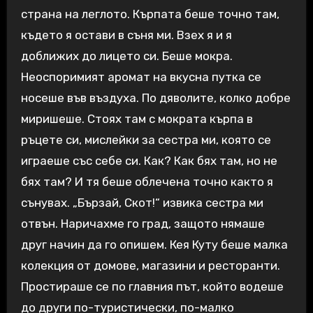
страна на леглото. Кърпата беше точно там,
където я остави в съня ми. Взех я и я
доближих до лицето си. Беше мокра.
Неоспоримият аромат на вкусна путка се
носеше във въздуха. По дяволите, колко добре
миришеше. Стоях там с мократа кърпа в
ръцете си, мислейки за сестра ми, която се
играеше със себе си. Как? Как бях там, но не
бях там? И тя беше облечена точно както я
сънувах. „Бързай, Скот!“ извика сестра ми
отвън. Наричахме го град, защото нямаше
друг начин да го опишем. Кея Куту беше малка
колекция от домове, магазини и ресторанти.
Простираше се по главния път, който водеше
до други по-туристически, по-малко