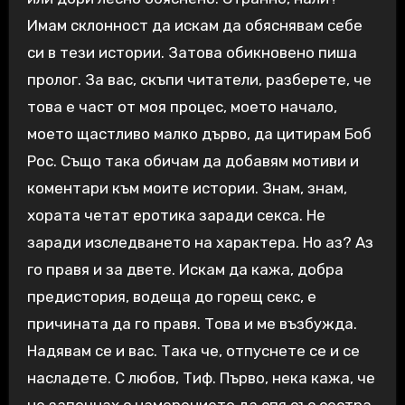
Имам склонност да искам да обяснявам себе
си в тези истории. Затова обикновено пиша
пролог. За вас, скъпи читатели, разберете, че
това е част от моя процес, моето начало,
моето щастливо малко дърво, да цитирам Боб
Рос. Също така обичам да добавям мотиви и
коментари към моите истории. Знам, знам,
хората четат еротика заради секса. Не
заради изследването на характера. Но аз? Аз
го правя и за двете. Искам да кажа, добра
предистория, водеща до горещ секс, е
причината да го правя. Това и ме възбужда.
Надявам се и вас. Така че, отпуснете се и се
насладете. С любов, Тиф. Първо, нека кажа, че