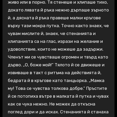
живо или в порно. Тя стенеше и хлипаше тихо,
докато лявата й ръка нежно дърпаше зърното
й, а дясната й ръка правеше малки кръгове
върху тази мокра путка. Точно както знаех, че
чувам мислите й, знаех, че стенанията и
хлипанията са на глас, изрази на желание и
удоволствие, които не можеше да задържи.
Членът ми се чувстваше огромен и твърд като
дърво. „О, боже мой!“ Тялото й се движеше и
извиваше в такт с ритъма на действията й,
бедрата й в кръгове като танцьорка. „Мамка
му! Това се чувства толкова добре.“ Пръстите
й се потопиха вътре в малката й путка и чувах
как се чука нежно. Не можех да откъсна
поглед дори и да исках. Стенанията й станаха