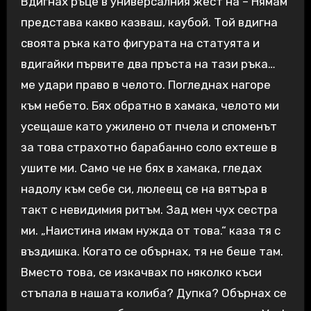
Вдигнах ръце в универсалния жест на – Нямам
представа какво казваш, каубой. Той вдигна
своята ръка като фигурата на статуята и
вдигайки първите два пръста на тази ръка…
ме удари право в челото. Погледнах нагоре
към небето. Бях обратно в хамака, челото ми
усещаше като ужилено от пчела и споменът
за това страхотно барабанно соло ехтеше в
ушите ми. Само че не бях в хамака, гледах
надолу към себе си, люлеещ се на вятъра в
такт с невидимия ритъм. Зад мен чух сестра
ми. „Наистина имам нужда от това.“ каза тя с
въздишка. Когато се обърнах, тя не беше там.
Вместо това, се изкачвах по няколко къси
стъпала в нашата колиба? Дупка? Обърнах се