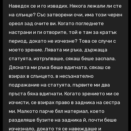
Наведох се и го извадих. Някога лежали ли сте
на слънце? Със затворени очи, има този черен
ореол зад очите ви. Когато погледнете
настрани и ги отворите, той е там за кратък
период, докато не изчезне? Това се случи с
моето зрение. Лявата ми ръка, държаща
статуята, изтръпваше, сякаш беше заспала.
Дясната ми ръка беше вдигната, сякаш се
взирах в слънцето, в несъзнателно
подражание на статуята, първите ми два
пръста бяха вдигнати. Когато зрението ми се
изчисти, се взирах право в задника на сестра
ми. Малкото парче бял материал, което
разделяше бузите на задника й, почти беше
изчезнало, докато тя се навеждаше и