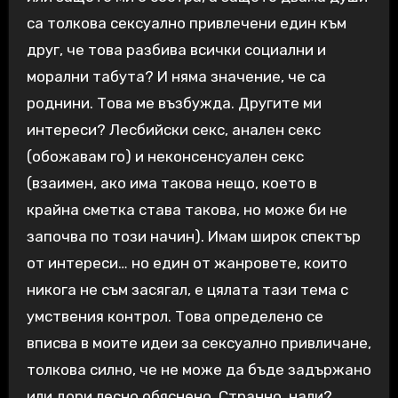
са толкова сексуално привлечени един към
друг, че това разбива всички социални и
морални табута? И няма значение, че са
роднини. Това ме възбужда. Другите ми
интереси? Лесбийски секс, анален секс
(обожавам го) и неконсенсуален секс
(взаимен, ако има такова нещо, което в
крайна сметка става такова, но може би не
започва по този начин). Имам широк спектър
от интереси… но един от жанровете, които
никога не съм засягал, е цялата тази тема с
умствения контрол. Това определено се
вписва в моите идеи за сексуално привличане,
толкова силно, че не може да бъде задържано
или дори лесно обяснено. Странно, нали?