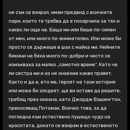
не съм се взирал, имам предвид с всичките
пари, които тя трябва да е похарчила за тях и
какво ли още не. Баща ми или беше по-силен
от мен, или много по-внимателен. Или може би
просто се държеше в шах с майка ми. Нейните
бикини не бяха много по-добри и често се
измъкваха за малко „самотно време“. Като че
ли сестра ми и аз не знаехме какво правят.
Както и да е, ето ме, героят на тази история
или може би злодеят, ще ви оставя да решите,
гребящ през океана, като Джордж Вашингтон,
прекосяващ Потомак. Всичко това, за да
погледна към естествено пушещо чудо на
красотата, докато се взирам в естественото