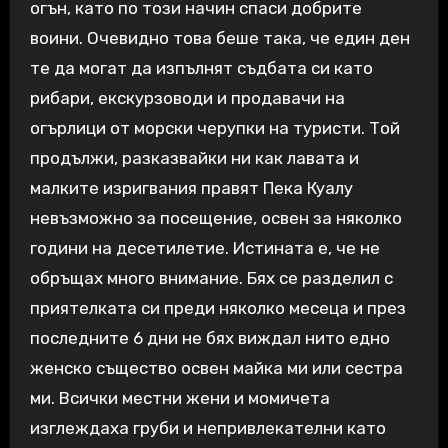
огън, като по този начин спаси добрите
воини. Очевидно това беше така, че един ден
те да могат да изпълнят съдбата си като
рибари, екскурзоводи и продавачи на
огърлици от морски черупки на туристи. Той
продължи, разказвайки ни как лавата и
малките изригвания правят Пека Куалу
невъзможно за посещение, освен за няколко
години на десетилетие. Истината е, че не
обръщах много внимание. Бях се разделил с
приятелката си преди няколко месеца и през
последните 6 дни не бях виждал нито едно
женско същество освен майка ми или сестра
ми. Всички местни жени и момичета
изглеждаха груби и непривлекателни като