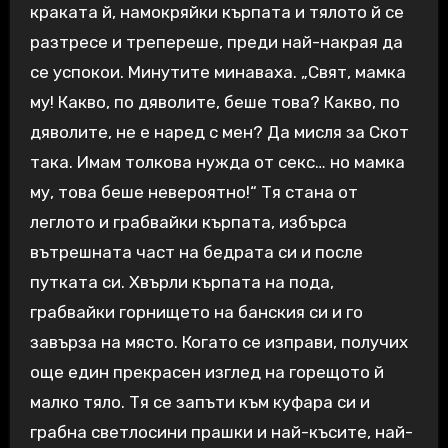
краката й, намокряйки кърпата и тялото й се
разтресе и трепереше, преди най-накрая да
се успокои. Минутите минаваха. „Свят, мамка
му! Какво, по дяволите, беше това? Какво, по
дяволите, не е наред с мен? Да мисля за Скот
така. Имам толкова нужда от секс… но мамка
му, това беше невероятно!“ Тя стана от
леглото и грабвайки кърпата, избърса
вътрешната част на бедрата си и после
путката си. Хвърли кърпата на пода,
грабвайки горнището на банския си и го
завърза на място. Когато се изправи, получих
още един прекрасен изглед на горещото й
малко тяло. Тя се запъти към куфара си и
грабна светлосини прашки и най-късите, най-