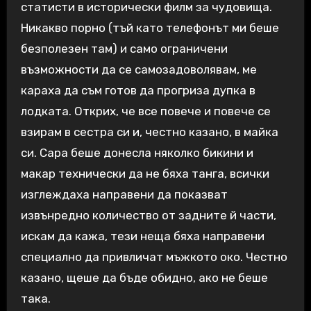
статисти в исторически филм за чудовища.
Никакво порно (тъй като телефонът ми беше
безполезен там) и само ограничени
възможности да се самозадоволявам, ме
караха да съм готов да прогриза дупка в
лодката. Открих, че все повече и повече се
взирам в сестра си и, честно казано, в майка
си. Сара беше донесла няколко бикини и
макар технически да не бяха танга, всички
изглеждаха направени да показват
извънредно количество от задните й части,
искам да кажа, тези неща бяха направени
специално да привличат мъжкото око. Честно
казано, щеше да бъде обидно, ако не беше
така.