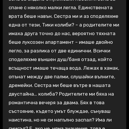
спане с няколко малки легла. Единствената
врата беше навън. Сестра ми и аз споделяхме
една от тези, Тики колиби? – а родителите ми
имаха друга точно до нас, вероятно тяхната
беше луксозен апартамент – имаше двойно
легло, за разлика от две единични. Всички
споделяхме външен душ/баня отзад, който
всъщност имаше течаща вода. Лежах в хамак,
опънат между две палми, слушайки вълните,
дремейки. Сестра ми беше вътре в нашата
двустайна… колиба? Родителите ми бяха на
романтична вечеря за двама. Бях в това
състояние, където умът блуждае, сънуваш
наистина, но не си напълно заспал? Има ли
смисъл? Е, ако не, няма значение, това е