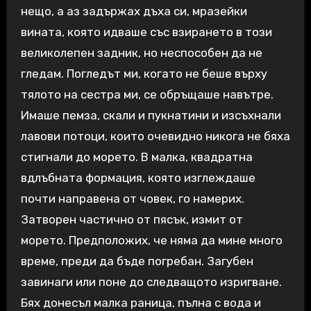
нещо, а аз задържах дъха си, мразейки
вината, която идваше със взирането в този
великолепен задник, но неспособен да не
гледам. Погледът ми, когато не беше върху
тялото на сестра ми, се обръщаше навътре.
Имаше пемза, скали и пукнатини и изсъхнали
лавови потоци, които очевидно никога не бяха
стигнали до морето. В малка, квадратна
вдлъбната формация, която изглеждаше
почти направена от човек, го намерих.
Затворен частично от пясък, измит от
морето. Предположих, че няма да мине много
време, преди да бъде погребан. Загубен
завинаги или поне до следващото изригване.
Бях донесъл малка раница, пълна с вода и