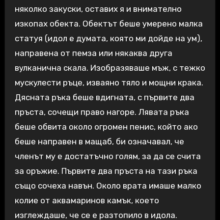
няколко закуски, оставих я и внимателно
изкопах обекта. Обектът беше умерено малка
статуя (идол е думата, която ми дойде на ум),
направена от пемза или някаква друга
вулканична скала. Изобразяваше мъж, с тежко
мускулести ръце, изваяно тяло и мощни крака.
Дясната ръка беше вдигната, с първите два
пръста, сочещи право нагоре. Лявата ръка
беше обвита около огромен пенис, който ако
беше направен в мащаб, би означавал, че
членът му е достатъчно голям, за да се счита
за оръжие. Първите два пръста на тази ръка
също сочеха навън. Около врата имаше малко
колие от аквамаринов камък, което
изглеждаше, че се е разтопило в идола.