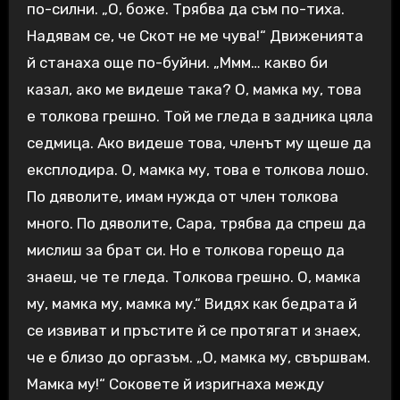
по-силни. „О, боже. Трябва да съм по-тиха.
Надявам се, че Скот не ме чува!“ Движенията
й станаха още по-буйни. „Ммм… какво би
казал, ако ме видеше така? О, мамка му, това
е толкова грешно. Той ме гледа в задника цяла
седмица. Ако видеше това, членът му щеше да
експлодира. О, мамка му, това е толкова лошо.
По дяволите, имам нужда от член толкова
много. По дяволите, Сара, трябва да спреш да
мислиш за брат си. Но е толкова горещо да
знаеш, че те гледа. Толкова грешно. О, мамка
му, мамка му, мамка му.“ Видях как бедрата й
се извиват и пръстите й се протягат и знаех,
че е близо до оргазъм. „О, мамка му, свършвам.
Мамка му!“ Соковете й изригнаха между