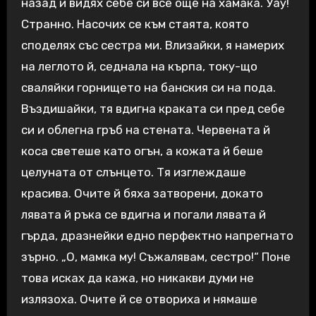
назад и видях себе си все още на хамака. Уау!
Странно. Насочих се към стаята, която
споделях със сестра ми. Влизайки, я намерих
на леглото й, седнала на кърпа, току-що
сваляйки горнището на банския си на пода.
Въздишайки, тя вдигна краката си пред себе
си и облегна гръб на стената. Червената й
коса светеше като огън, а кожата й беше
целуната от слънцето. Тя изглеждаше
красива. Очите й бяха затворени, докато
лявата й ръка се вдигна и погали лявата й
гърда, дразнейки едно перфектно напрегнато
зърно. „О, мамка му! Съжалявам, сестро!“ Поне
това исках да кажа, но никакви думи не
излязоха. Очите й се отвориха и нямаше