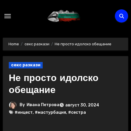
Skip
to
content
Home
секс разкази
Не просто идолско обещание
секс разкази
Не просто идолско
обещание
By
Ивана Петрова
август 30, 2024
#инцест
,
#мастурбация
,
#сестра