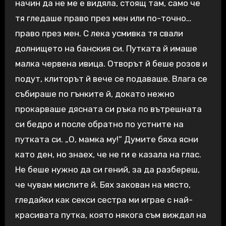
начин да не ме е видяла, стоящ там, само че
тя гледаше право през мен или по-точно…
право през мен. С лека усмивка тя свали
долнището на банския си. Путката й имаше
малка червена ивица. Отворът й беше розов и
подут, клиторът й вече се подаваше. Влага се
събираше по гънките й, докато нежно
прокарваше дясната си ръка по вътрешната
си бедро и после обратно по устните на
путката си. „О, мамка му!“ Думите бяха ясни
като ден, но знаех, че не ги е казала на глас.
Не беше нужно да си гений, за да разбереш,
че чувам мислите й. Бях закован на място,
гледайки как секси сестра ми играе с най-
красивата путка, която някога съм виждал на