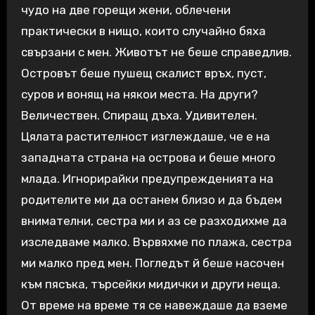
чудо на две горещи жени, облечени
практически в нищо, които случайно бяха
свързани с мен. Животът не беше справедлив.
Островът беше пушещ скалист връх, пуст,
суров и вонящ на някои места. На други?
Величествен. Спиращ дъха. Удивителен.
Цялата растителност изглеждаше, че е на
западната страна на острова и беше много
млада. Игнорирайки предупрежденията на
родителите ми да останем близо и да бъдем
внимателни, сестра ми и аз се разходихме да
изследваме малко. Вървяхме по плажа, сестра
ми малко пред мен. Погледът й беше насочен
към пясъка, търсейки мидички и други неща.
От време на време тя се навеждаше да вземе