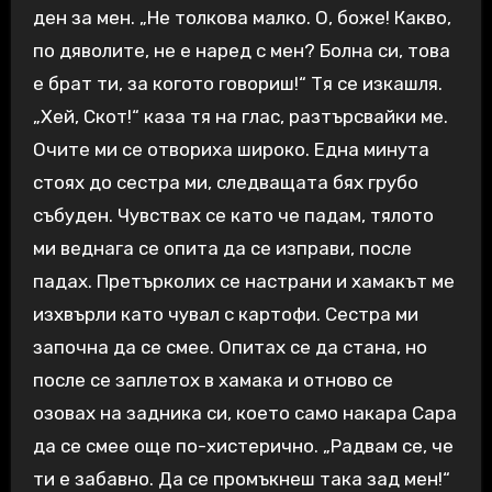
ден за мен. „Не толкова малко. О, боже! Какво,
по дяволите, не е наред с мен? Болна си, това
е брат ти, за когото говориш!“ Тя се изкашля.
„Хей, Скот!“ каза тя на глас, разтърсвайки ме.
Очите ми се отвориха широко. Една минута
стоях до сестра ми, следващата бях грубо
събуден. Чувствах се като че падам, тялото
ми веднага се опита да се изправи, после
падах. Претърколих се настрани и хамакът ме
изхвърли като чувал с картофи. Сестра ми
започна да се смее. Опитах се да стана, но
после се заплетох в хамака и отново се
озовах на задника си, което само накара Сара
да се смее още по-хистерично. „Радвам се, че
ти е забавно. Да се промъкнеш така зад мен!“