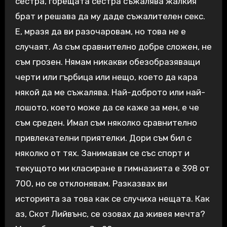
сестра, горещата сестра съжалява жалкия
брат и решава да му даде съжалителен секс.
Е, мразя да ви разочаровам, но това не е
случаят. Аз съм сравнително добре сложен, не
съм грозен. Нямам никакви обезобразяващи
черти или гърбица или нещо, което да кара
някой да ме съжалява. Най-доброто или най-
лошото, което може да се каже за мен, е че
съм среден. Имал съм няколко сравнително
привлекателни приятелки. Дори съм бил с
няколко от тях. Занимавам се със спорт и
текущото ми класиране в гимназията е 398 от
700, но се отклонявам. Разказвах ви
историята за това как се случиха нещата. Как
аз, Скот Лийвънс, се озовах да живея мечта?