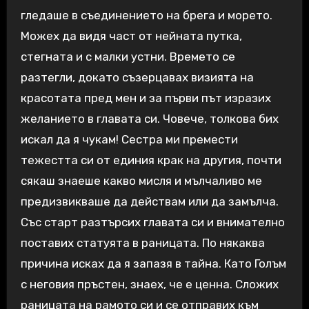
гледаше в съединението на брега и морето.
Можех да видя част от нейната путка,
стегната и с малки устни. Времето се
разтегли, докато съзерцавах визията на
красотата пред мен и за първи път изразих
желанието в главата си. Човече, толкова бих
искал да я чукам! Сестра ми премести
тежестта си от единия крак на другия, почти
сякаш знаеше какво мисля и мълчаливо ме
предизвикваше да действам или да замълча.
Със старт разтърсих главата си и внимателно
поставих статуята в раницата. По някаква
причина исках да я запазя в тайна. Като Голъм
с неговия пръстен, знаех, че е ценна. Сложих
раницата на рамото си и се отправих към