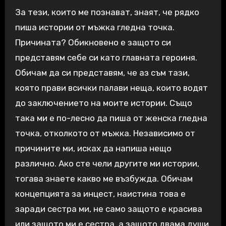
За тези, които ме познават, знаят, че рядко
пиша истории от мъжка гледна точка.
Причината? Обикновено е защото си
представям себе си като главната героиня.
Обичам да си представям, че аз съм тази,
която прави всички палави неща, които водят
до заключението на моите истории. Също
така ми е по-лесно да пиша от женска гледна
точка, отколкото от мъжка. Независимо от
причините ми, исках да напиша нещо
различно. Ако сте чели другите ми истории,
тогава знаете какво ме възбужда. Обичам
концепцията за инцест, наистина това е
заради сестра ми, не само защото е красива
или защото ми е сестра, а защото двама души