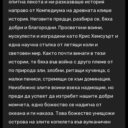
опитна лекота и ни разказваше история
направо от Компедиума на древната клише
история. Неговите предци, разбира се, бяха
добри и благородни. Просветени воини,
мускулести и изградени като Крис Хемсуърт и
една научна стъпка от летящи коли и
световен мир. Както почти винаги в тези
истории, те бяха във война с друго племе от
по природа зли, злобни, ритащи кученца, с
малки пениси, стремящи се към доминация.
Неизбежно злите воини взеха надмощие, но
преди да успеят да изтребят нашите добри
момчета, едно божество се надигна от
океана и ги наказа. Това божество унищожи
острова на злите копелета във вулканичен