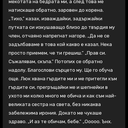
мекотата на бедрата ми, а след това ме
натискаше обратно, заровен до корена.
„Тихо,“ казах, изваждайки, задържайки
путката си изкушаващо близо до твърдия му
член, отчаяно напрегнат нагоре. „Да не се
задълбаваме в това кой какво е казал. Нека
просто приемем, че ти грешиш.“ „Прав си.
Съжалявам, скъпа.“ Потопих се обратно
надолу. Благослови сърцето му. Ще го обуча
още. Люк хвана гърдите ми и ме притегли към
гърдите си, прегръщайки ме и шепнейки в
ухото ми колко много ме обича и как съм най-
великата сестра на света, без никаква
забележима ирония. Докато ме чукаше
здраво. „И аз те обичам, бебе.“ „Ооооо. Ънх.