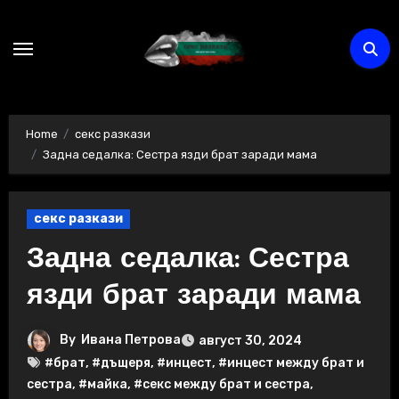
Skip
to
content
Home
секс разкази
Задна седалка: Сестра язди брат заради мама
секс разкази
Задна седалка: Сестра
язди брат заради мама
By
Ивана Петрова
август 30, 2024
#брат
,
#дъщеря
,
#инцест
,
#инцест между брат и
сестра
,
#майка
,
#секс между брат и сестра
,