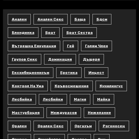
Анален
Анален Секс
Баща
Бдсм
Блондинка
Брат
Брат Сестра
Вътрешна Еякулация
Гей
Голям Член
Групов Секс
Доминация
Дъщеря
Ексхибиционизъм
Еротика
Инцест
Контрол На Ума
Кръвосмешение
Кунилингус
Лесбийка
Лесбийки
Магия
Майка
Мастурбация
Междурасов
Нежелание
Орален
Орален Секс
Оргазъм
Рогоносец