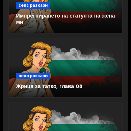
секс разкази
Импрегнирането на статуята на жена
ми
секс разкази
Жрица за татко, глава 08