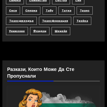
Свирка
Семейство
Сестра
Син
Сиси
Сперма
Табу
Татко
Транс
Трансджендър
Трансформация
Тройка
Унижение
Фемдом
Шемейл
Разкази, Които Може Да Сте
Пропуснали