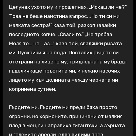
Целунах ухото му и прошепнах, „Искаш ли ме?“
Това не беше наистина въпрос. „Но ти си ми
малката сестра!“ каза той, разкопчавайки
последното копче. „Свали го.“ „Не трябва.
Моля те… не… аз…“ каза той, сваляйки ризата
ми. Пускайки я на пода. Поставих ръцете си
отстрани на лицето му, тридневната му брада
гъделичкаше пръстите ми, и нежно насочих
лицето му към долината между черната ми
копринена сутиен.
Гърдите ми. Гърдите ми преди бяха просто
огромни, но хормоните, причинени от малкия
плод в мен, ги направиха гигантски, а зърната
и големите ареоли, едва видими през