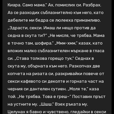
Киара. Само мама.“ Ах, помислих си. Разбрах.
Аз се разходих съблазнително към него, като
дебелите ми бедра се люлееха примамливо.
„Здрасти, секси. Имаш ли нещо против да
седна в скута ти?“ „Не мисля, че трябва. Мама
е точно там, шофира.“ „Ммм-хмм,“ казах, като
вложих малко съблазнителен мъркане в гласа
си. „Става толкова горещо тук.“ Седнах в
скута му, обърната към него. Разкопчах две
копчета на ризата си, разкривайки повече от
секси кафявото си деколте и горната част на
черния си дантелен сутиен. „Моля те,“ каза
той. „Не трябва. Това е греш–“ Поставих пръст
на устните му. „Шшш.“ Взех ръката му.
Целунах я бавно и чувствено, гледайки в секси