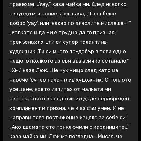
правехме. „Уау,“ каза майка ми. След няколко
секунди мълчание, Люк каза, „Това беше
добро ‘уау’, или ‘какво по дяволите мислеше–‘ “
„Колкото и да ми е трудно да го призная,“
прекъснах го, „ти си супер талантлив
художник. Ти си много по-добър в това едно
нещо, отколкото аз съм във всичко останало.“
„Хм,“ каза Люк. „Не чух нищо след като ме
нарече ‘супер талантлив художник.’ С топлото
усещане, което изпитах от малката ми
сестра, която за веднъж ми даде неразреден
комплимент и призна, че и аз съм умен. И не
направи това постижение изцяло за себе си.“
„Ако двамата сте приключили с караниците…“
каза майка ми. Люк ме погледна. „Мисля, че