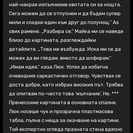
най-накрая изпълнихме квотата си за нощта.
Сега можем да се отпуснем и да бъдем супер
мили и сладки един към друг до полунощ.“ Аз
свих рамене. „Разбира се.“ Майка ми се наведе
близо до картината, разглеждайки
детайлите. „Това ме възбужда. Иска ми се да
можех да ви гледам, вместо да шофирам.“
„Имам идея,“ каза Люк. Успях да избегна
очевидния саркастичен отговор. Чувствах се
доста добре, като избрах високия път. Трябва
да опитвам по-често това ‘мълчание’. Не. ***
Пренесохме картината в основната спалня,
Люк носеше чук и прозрачна пластмасова
табла, пълна с неща за окачване на картини.
Той експертно огледа празната стена вдясно