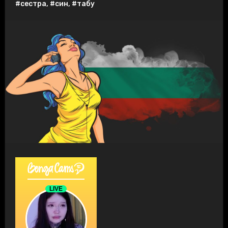
#сестра
,
#син
,
#табу