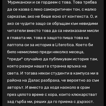
‘Мурикански и се гордеем с това. Това трябва
да се казва с леко самокритичен тон, с малко
сарказъм, ако не беше ясно от контекста. О, и
ако се чудите защо се обръщам към невидими
читатели вместо това да са неизказани мисли
в главата ми, това е защото пиша това на
лаптопа си за история в Literotica. Което би
било немислимо преди няколко месеца,
*преди* случайно да публикувам история там,
която разкри нашата странна връзка на
света. И тогава някои студенти в кампуса ми в
района на Далас разбраха, че вероятно аз съм
авторът. И вместо да ходя наоколо в срам
през цялото време с хора, които клюкарстват
зад гърба ми, реших да го приема с дързост.