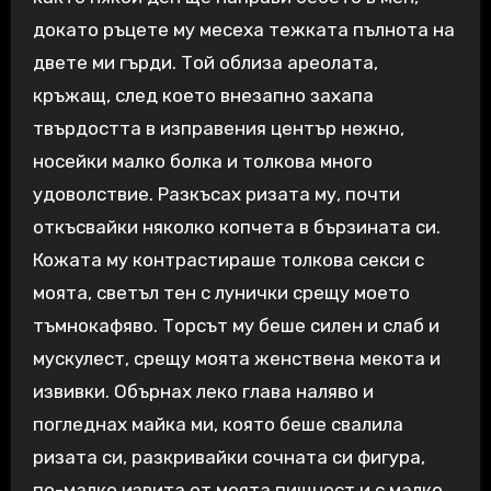
докато ръцете му месеха тежката пълнота на
двете ми гърди. Той облиза ареолата,
кръжащ, след което внезапно захапа
твърдостта в изправения център нежно,
носейки малко болка и толкова много
удоволствие. Разкъсах ризата му, почти
откъсвайки няколко копчета в бързината си.
Кожата му контрастираше толкова секси с
моята, светъл тен с лунички срещу моето
тъмнокафяво. Торсът му беше силен и слаб и
мускулест, срещу моята женствена мекота и
извивки. Обърнах леко глава наляво и
погледнах майка ми, която беше свалила
ризата си, разкривайки сочната си фигура,
по-малко извита от моята пищност и с малко