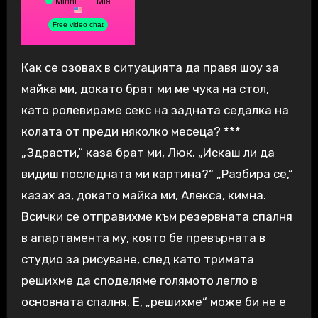
Как се озовах в ситуацията да правя шоу за
майка ми, докато брат ми ме чука на стол,
като ролевираме секс на задната седалка на
колата от преди няколко месеца? ***
„Здрасти,“ каза брат ми, Люк. „Искаш ли да
видиш последната ми картина?“ „Разбира се,“
казах аз, докато майка ми, Алекса, кимна.
Всички се отправихме към резервната спалня
в апартамента му, която бе превърната в
студио за рисуване, след като тримата
решихме да споделяме голямото легло в
основната спалня. Е, „решихме“ може би не е