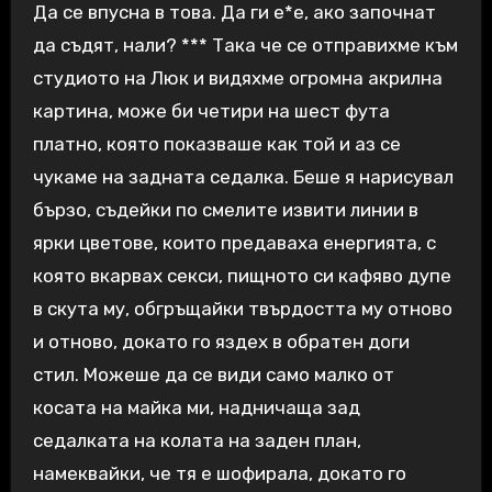
Да се впусна в това. Да ги е*е, ако започнат
да съдят, нали? *** Така че се отправихме към
студиото на Люк и видяхме огромна акрилна
картина, може би четири на шест фута
платно, която показваше как той и аз се
чукаме на задната седалка. Беше я нарисувал
бързо, съдейки по смелите извити линии в
ярки цветове, които предаваха енергията, с
която вкарвах секси, пищното си кафяво дупе
в скута му, обгръщайки твърдостта му отново
и отново, докато го яздех в обратен доги
стил. Можеше да се види само малко от
косата на майка ми, надничаща зад
седалката на колата на заден план,
намеквайки, че тя е шофирала, докато го