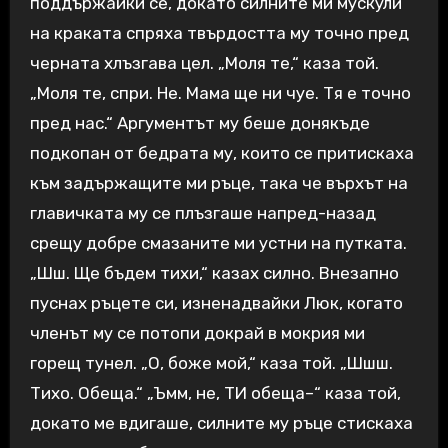
поддържайки се, докато силните ми мускули
на краката спряха твърдостта му точно пред
черната хлъзгава цел. „Моля те,“ каза той.
„Моля те, спри. Не. Мама ще ни чуе. Тя е точно
пред нас.“ Аргументът му беше донякъде
подкопан от бедрата му, които се притискаха
към задържащите ми ръце, така че върхът на
главичката му се плъзгаше напред-назад
срещу добре смазаните ми устни на путката.
„Шш. Ще бъдем тихи,“ казах силно. Внезапно
пуснах ръцете си, изненадвайки Люк, когато
членът му се потопи докрай в мокрия ми
горещ тунел. „О, боже мой,“ каза той. „Шшш.
Тихо. Обеща.“ „Ъмм, не, ТИ обеща–“ каза той,
докато ме вдигаше, силните му ръце стискаха