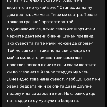
путка. Изстенах в ухото му, „Свали ми
шортите и ме чукай вече.“ Станах, за да му
дам достъп. „Не мога. Ти си ми сестра. Това е
толкова грешно,“ протестира той,
подчинявайки се, алчно сваляйки шортите и
черните дантелени бикини. „Имам предвид,
ако съвестта ти те мъчи, можем да спрем–“
Той ме завъртя, така че да съм с лице към
майка ми, която имаше този замъглен
похотлив поглед в очите си, и свали шортите
си до глезените. Хванах твърдия му член.
„Очевидно това няма съвест. Изобщо.“ Брат ми
хвана бедрата ми и се опита да ме дръпне
надолу и да се зарови в мен. Но сложих ръце
на твърдите му мускули на бедрата,