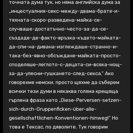
точната дума тук, но няма английска дума за
„инцестуалния-секс-между-двама-братя-и-
тяхната-скоро-разведена-майка-се-
случваше-достатъчно-често-за-да-се-
създаде-де-факто-връзка-където-майката-
да-спи-на-дивана-изглеждаше-странно-и-
така-без-явно-обсъждане-майката-просто-
споделяше-леглото-с-децата-си-всяка-нощ-
за-да-улесни-гушкането-след-секса.“ Ако
говорехме немски, просто щяхме да съберем
всички тези думи в някаква голяма крещяща
гърлена фраза като „Diese-Perversen-setzen-
sich-durch-Gruppenficken-über-alle-
gesellschaftlichen-Konventionen-hinweg!“ Но
това е Тексас, по дяволите. Тук говорим