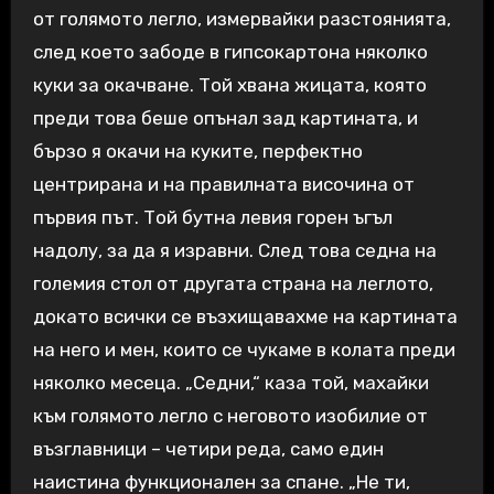
от голямото легло, измервайки разстоянията,
след което забоде в гипсокартона няколко
куки за окачване. Той хвана жицата, която
преди това беше опънал зад картината, и
бързо я окачи на куките, перфектно
центрирана и на правилната височина от
първия път. Той бутна левия горен ъгъл
надолу, за да я изравни. След това седна на
големия стол от другата страна на леглото,
докато всички се възхищавахме на картината
на него и мен, които се чукаме в колата преди
няколко месеца. „Седни,“ каза той, махайки
към голямото легло с неговото изобилие от
възглавници – четири реда, само един
наистина функционален за спане. „Не ти,