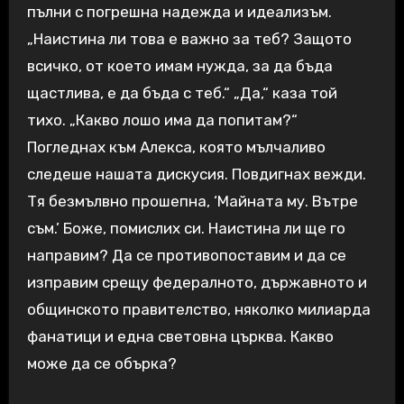
пълни с погрешна надежда и идеализъм.
„Наистина ли това е важно за теб? Защото
всичко, от което имам нужда, за да бъда
щастлива, е да бъда с теб.“ „Да,“ каза той
тихо. „Какво лошо има да попитам?“
Погледнах към Алекса, която мълчаливо
следеше нашата дискусия. Повдигнах вежди.
Тя безмълвно прошепна, ‘Майната му. Вътре
съм.’ Боже, помислих си. Наистина ли ще го
направим? Да се противопоставим и да се
изправим срещу федералното, държавното и
общинското правителство, няколко милиарда
фанатици и една световна църква. Какво
може да се обърка?