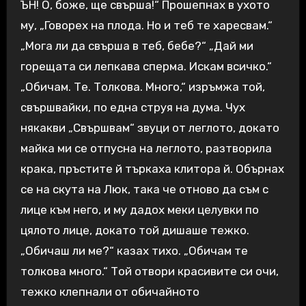
ЪН! О, боже, ще свърша!“ Прошепнах в ухото
му, „Говорех на плода. Но и теб те харесвам.“
„Мога ли да свърша в теб, бебе?“ „Дай ми
горещата си лепкава сперма. Искам всичко.“
„Обичам. Те. Толкова. Много,“ изръмжа той,
свършвайки, по една струя на дума. Чух
някакви „Свършвам“ звуци от леглото, докато
майка ми се отпусна на леглото, разтворила
крака, пръстите й търкаха клитора й. Обърнах
се на скута на Люк, така че отново да съм с
лице към него, и му дадох меки целувки по
цялото лице, докато той дишаше тежко.
„Обичаш ли ме?“ казах тихо. „Обичам те
толкова много.“ Той отвори красивите си очи,
тежко клепнали от обичайното