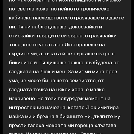
по-светла кожа, но нейното тропическо
кубинско наследство се отразяваше и в двете
ни. Тя ни наблюдаваше, докосвайки и
стискайки твърдите си зърна, отразявайки
това, което устата на Люк правеше на
гърдите ми, а ръката й се търкаше вътре в
бикините й. Тя дишаше тежко, възбудена от
гледката на Люк и мен. За миг ми мина през
ума, че може би нашето семейство, от
гледната точка на някои хора, е малко
изкривено. Но този полурядък момент на
интроспекция изчезна, когато Люк имитира
майка ми и бръкна в бикините ми, дългите му
пръсти галеха мократа ми гореща хлъзгава