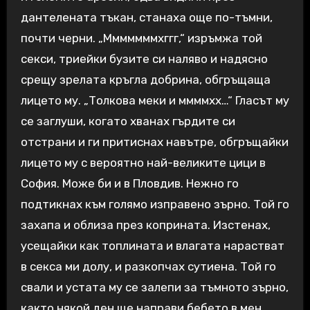
дантелената тъкан, станаха още по-тъмни,
почти черни. „Мммммммхггг,“ изръмжа той
секси, триейки бузите си наляво и надясно
срещу зрелата кръгла добрина, обгръщаща
лицето му. „Толкова меки и ммммхх…“ Гласът му
се заглуши, когато хванах гърдите си
отстрани и ги притиснах навътре, обгръщайки
лицето му с вероятно най-великите цици в
София. Може би и в Пловдив. Нежно го
подтикнах към голямо изправено зърно. Той го
захапа и облиза през коприната. Изстенах,
усещайки как топлината и влагата нарастват
в секса ми долу, и разкопчах сутиена. Той го
свали и устата му се залепи за тъмното зърно,
както някой ден ще направи бебето в мен,