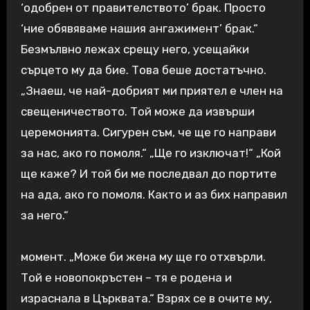
‘одобрен от правителството’ брак. Просто
‘ние обявяваме нашия ангажимент’ брак.“
Безмълвно лежах срещу него, усещайки
сърцето му да бие. Това беше достатъчно.
„Знаеш, че най-добрият ми приятел е член на
свещеничеството. Той може да извърши
церемонията. Сигурен съм, че ще го направи
за нас, ако го помоля.“ „Ще го изключат!“ „Кой
ще каже? И той би ме последвал до портите
на ада, ако го помоля. Както и аз бих направил
за него.“
момент. „Може би жена му ще го отхвърли.
Той е новопокръстен – тя е родена и
израснала в Църквата.“ Взрях се в очите му,