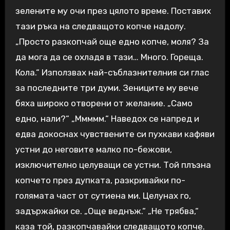
зелените му очи през цялото време. Поставих
тази ръка на следващото копче надолу.
„Просто разкопчай още едно копче, моля? За
да мога да се охладя в тази… Много. Гореща.
Кола.“ Използвах най-съблазнителния си глас
за последните три думи. Зениците му вече
бяха широко отворени от желание. „Само
едно, нали?“ „Ммммм.“ Наведох се напред и
едва докоснах чувствените си пухкави кафяви
устни до неговите малко по-бежови,
изключително целуващи се устни. Той плъзна
копчето през дупката, разкривайки по-
голямата част от сутиена ми. Целунах го,
задържайки се. „Още веднъж.“ „Не трябва,“
каза той, разкопчавайки следващото копче.