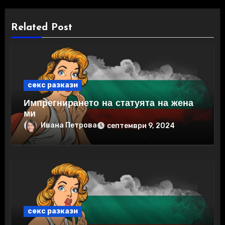
Related Post
секс разкази
Импрегнирането на статуята на жена
ми
Ивана Петрова
септември 9, 2024
секс разкази