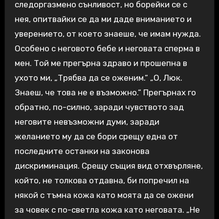
следоргазмено сънливост, но борейки се с
нея, опитвайки се да ми даде вниманието и
уверението, от което знаеше, че имам нужда.
Особено с неговото бебе и неговата сперма в
мен. Той ме прегърна здраво и прошепна в
ухото ми, „Трябва да се оженим.“ „О, Люк.
Знаеш, че това не е възможно.“ Прегърнах го
обратно, по-силно, заради чувството зад
неговите невъзможни думи, заради
желанието му да се бори срещу една от
последните останки на законова
дискриминация. Срещу същия вид отхвърляне,
който, не толкова отдавна, би попречил на
някой с тъмна кожа като моята да се ожени
за човек с по-светла кожа като неговата. „Не