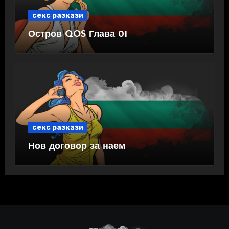
секс разкази
Остров QOS Глава 01
секс разкази
Нов договор за наем